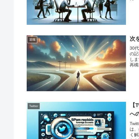
次
退職
30
の記
しま
再構
安に
【T
Twitter
へ
Tw
は、
く解