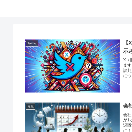
【X
Twitter
示
X（
ます
誤判
につ
れ、
会
退職
会社
が1
退職
に！