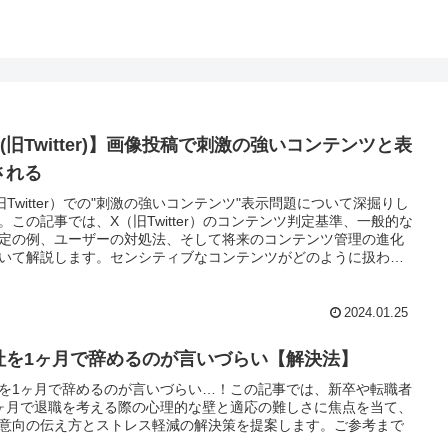
(旧Twitter)】画像投稿で刺激の強いコンテンツと表
される
旧Twitter）での"刺激の強いコンテンツ"表示問題について深掘りし
。この記事では、X（旧Twitter）のコンテンツ判定基準、一般的な
定の例、ユーザーの対処法、そして将来のコンテンツ管理の進化
いて解説します。センシティブなコンテンツがどのように扱わ
ユーザーがどう反応すべきかに焦点を当てた内容です。
2024.01.25
社を1ヶ月で辞めるのが言いづらい【解決法】
を1ヶ月で辞めるのが言いづらい…！この記事では、新卒や転職者
ヶ月で退職を考える際の心理的な壁と適応の難しさに焦点を当て、
意向の伝え方とストレス軽減の解決策を提案します。ご参考まで