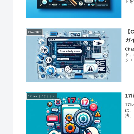
トを
【C
ChatGPT
ガ
Cha
ド。
クエ
1
17Live（イチナナ）
17
は、
法、