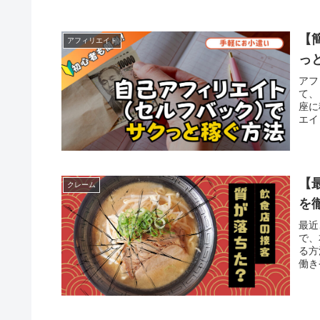
【
アフィリエイト
っ
アフ
て、
座に
エイ
解説
【
クレーム
を
最近
で、
る方
働き
客側
す。