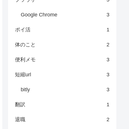
Google Chrome
3
ポイ活
1
体のこと
2
便利メモ
3
短縮url
3
bitly
3
翻訳
1
退職
2