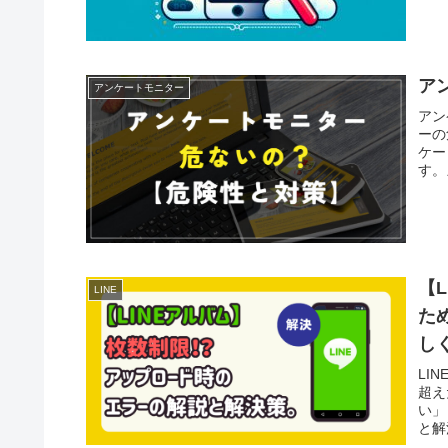
ア
アンケートモニター
アン
ーの
ケー
す。
【
LINE
た
し
LI
超え
い」
と解